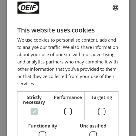
ENGLISH
CHINESE (SIMPLIFIED)
This website uses cookies
We use cookies to personalise content, ads and
to analyse our traffic. We also share information
about your use of our site with our advertising
and analytics partners who may combine it with
other information that you’ve provided to them
or that they’ve collected from your use of their
Relé de falha de aterramento do estator
services.
RMC-142D
Strictly
Performance
Targeting
necessary
Proteção em dois níveis contra falhas
de aterramento
Filtro integrado para 3ª harmônica
LED de indicação de condição de falha
Functionality
Unclassified