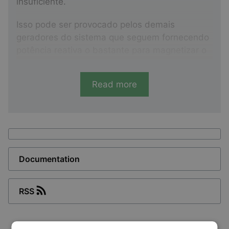
insuficiente.
Isso pode ser provocado pelos demais
geradores do sistema que seguem fornecendo
potência reativa o bastante para magnetizar o
gerador defeituoso e manter a tensão do
terminal.
Read more
Documentation
RSS