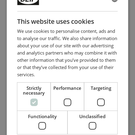
ENGLISH
CHINESE (SIMPLIFIED)
This website uses cookies
We use cookies to personalise content, ads and
to analyse our traffic. We also share information
about your use of our site with our advertising
and analytics partners who may combine it with
Frequencímetro analógico duplo
other information that you’ve provided to them
2FTQ & 2FQ
or that they’ve collected from your use of their
services.
Construção robusta e exaustivamente
testada
Strictly
Performance
Targeting
Design disponível nos tamanhos Q96,
necessary
Q72 e Q144,
padrão DIN (nem todas as
combinações)
Alta precisão
Functionality
Unclassified
Compare product