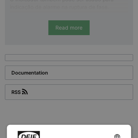
indicação de alarme na ruptura de fase.
O RMT-111Q96 vem equipado com dois LEDs
Read more
na frente para indicação do estado de fase.
Documentation
RSS