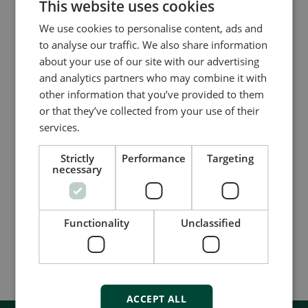
This website uses cookies
We use cookies to personalise content, ads and
to analyse our traffic. We also share information
Multi-function synchroscope
about your use of our site with our advertising
and analytics partners who may combine it with
CSQ-3
other information that you’ve provided to them
Multi-function precision LED
or that they’ve collected from your use of their
synchroscope
services.
Easy push-button programming of all
set points
Strictly
Performance
Targeting
Very high user safety
necessary
Compare product
Functionality
Unclassified
More details
ACCEPT ALL