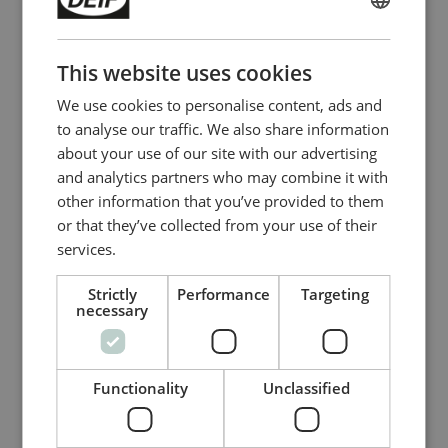
ENGLISH
Opções de LSU
CHINESE (SIMPLIFIED)
LSU-112DG: Compartilhamento de carga
This website uses cookies
padrão
We use cookies to personalise content, ads and
LSU-113DG: Compartilhamento de carga
to analyse our traffic. We also share information
incluindo proteção contra potência inversa e
about your use of our site with our advertising
detecção de baixa potência
and analytics partners who may combine it with
LSU-114DG: Compartilhamento de carga e
other information that you’ve provided to them
saídas para Inicialização/paragem
Sincronizador
or that they’ve collected from your use of their
automáticas
FAS-115DG
services.
LSU-122DG: Compartilhamento de carga de
VAr inclusive controle do AVR
Compensação de tempo do disjuntor
Strictly
Performance
Targeting
do circuito
necessary
Sincronização do gerador com o
barramento
Correspondência de tensão
Functionality
Unclassified
Compare product